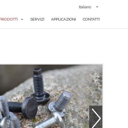
Italiano
PRODOTTI
SERVIZI
APPLICAZIONI
CONTATTI
VITI STANDARD
VITI SPECIALI
VITI IN ACCIAIO INOX
VITI IN OTTONE
VITI IN RAME E ALLUMINIO
VITI A SALDARE