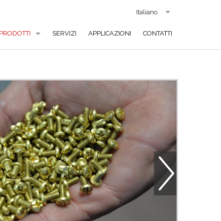
Italiano
PRODOTTI
SERVIZI
APPLICAZIONI
CONTATTI
VITI STANDARD
VITI SPECIALI
VITI IN ACCIAIO INOX
VITI IN OTTONE
VITI IN RAME E ALLUMINIO
VITI A SALDARE