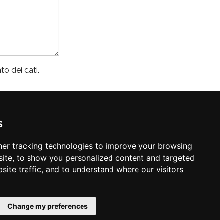
o dei dati.
s
er tracking technologies to improve your browsing
ite, to show you personalized content and targeted
Sede amministrativa e
site traffic, and to understand where our visitors
magazzino spedizioni
Via Selve, 3/A
25050 Rodengo Saiano (BS)
Change my preferences