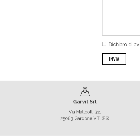
Dichiaro di av
Garvit Srl
Via Matteotti 311
25063
Gardone V.T.
(
BS
)