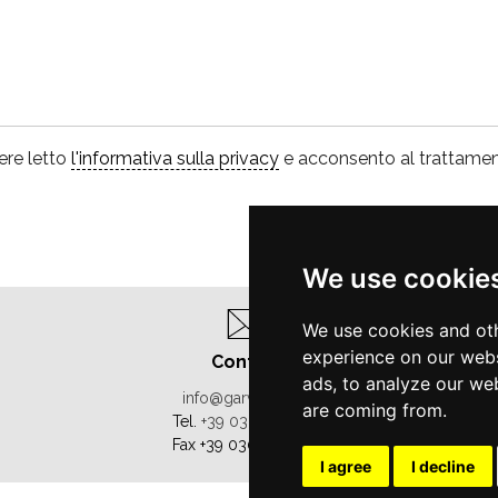
ere letto
l'informativa sulla privacy
e acconsento al trattament
We use cookie
We use cookies and oth
experience on our webs
Contatti
ads, to analyze our web
info@garvitviterie.it
are coming from.
Tel.
+39 030/6119576
Fax
+39 030/6119942
I agree
I decline